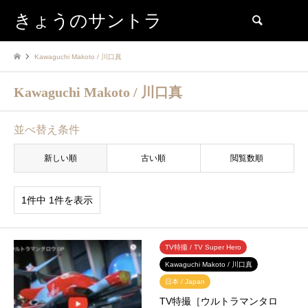
きょうのサントラ
検索
Kawaguchi Makoto / 川口真
Kawaguchi Makoto / 川口真
並べ替え条件
新しい順
古い順
閲覧数順
1件中 1件を表示
TV特撮 / TV Super Hero
Kawaguchi Makoto / 川口真
日本 / Japan
TV特撮［ウルトラマンタロ