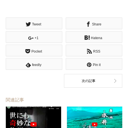
Tweet
Share
+1
Hatena
Pocket
RSS
feedly
Pin it
関連記事