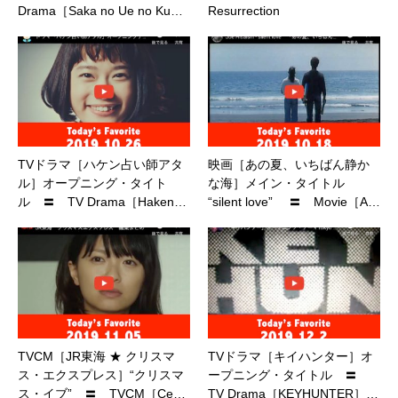
Drama［Saka no Ue no Ku…
Resurrection
TVドラマ［ハケン占い師アタ
映画［あの夏、いちばん静か
ル］オープニング・タイト
な海］メイン・タイトル
ル 〓 TV Drama［Haken…
“silent love” 〓 Movie［A…
TVCM［JR東海 ★ クリスマ
TVドラマ［キイハンター］オ
ス・エクスプレス］“クリスマ
ープニング・タイトル 〓
ス・イブ” 〓 TVCM［Ce…
TV Drama［KEYHUNTER］…