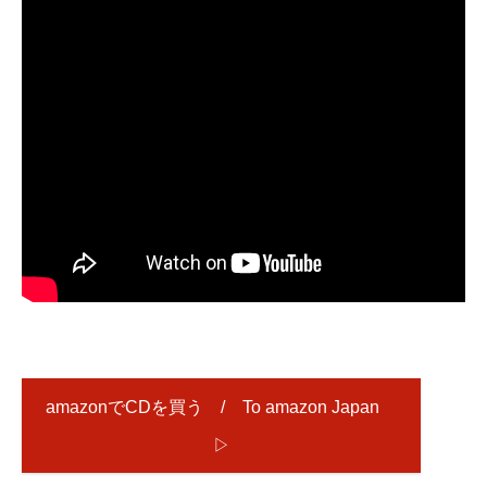
amazonでCDを買う / To amazon Japan
▷