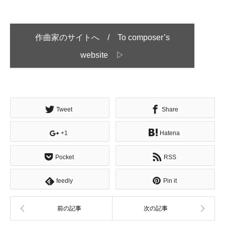
作曲家のサイトへ / To composer’s
website ▷
Tweet
Share
+1
Hatena
Pocket
RSS
feedly
Pin it