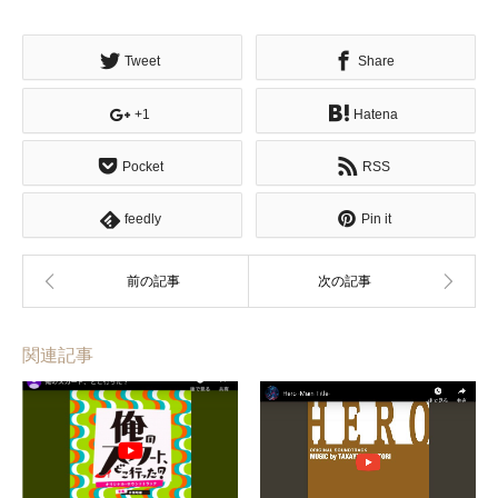
Tweet
Share
+1
Hatena
Pocket
RSS
feedly
Pin it
関連記事